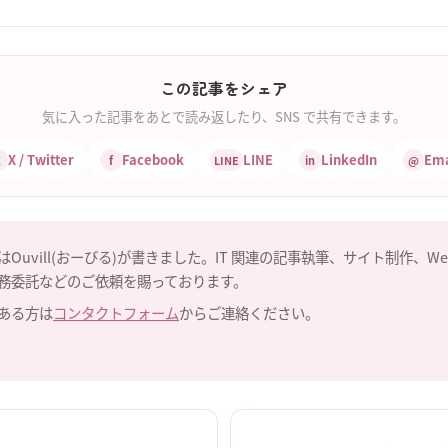
この記事をシェア
気に入った記事をあとで読み返したり、SNS で共有できます。
X / Twitter
Facebook
LINE
LinkedIn
Ema
X
f
LINE
in
@
はOuvill(おーびる)が書きました。IT 関連の記事執筆、サイト制作、W
務委託などのご依頼を賜っております。
ある方は
コンタクトフォーム
からご連絡ください。