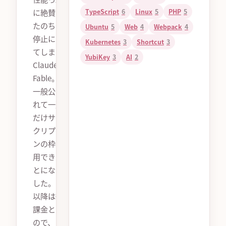
に絶賛され
TypeScript
6
Linux
5
PHP
5
たのち公開
Ubuntu
5
Web
4
Webpack
4
停止になっ
Kubernetes
3
Shortcut
3
てしまった
YubiKey
3
AI
2
Claude
Fable。再び
一般公開さ
れて一週間
だけサブス
クリプショ
ンの枠で利
用できるこ
とになりま
した。それ
以降は従量
課金となる
ので、この