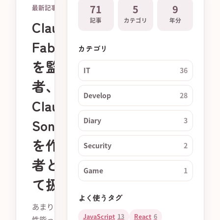
71
5
9
最新記事
記事
カテゴリ
年分
Claude
Fable
カテゴリ
を監督
IT
36
者、
Develop
28
Claude
Sonnet
Diary
3
を作業
Security
2
者とし
Game
1
て扱う
よく使うタグ
あまりの高
JavaScript
13
React
6
性能っぷり