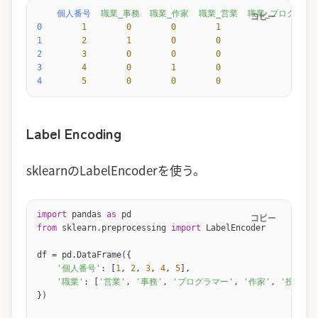
    個人番号
  職業_事務
  職業_作家
  職業_営業
  職業_プログラマ
コピー
0
        1
        0
        0
        1
                 0
 
1
        2
        1
        0
        0
                 0
 
2
        3
        0
        0
        0
                 1
 
3
        4
        0
        1
        0
                 0
 
4
        5
        0
        0
        0
                 0
 
Label Encoding
sklearnのLabelEncoderを使う。
import
 pandas 
as
 pd
コピー
from
 sklearn.preprocessing 
import
 LabelEncoder
df 
=
 pd.
DataFrame
({
    '個人番号'
: [
1
, 
2
, 
3
, 
4
, 
5
],
    '職業'
: [
'営業'
, 
'事務'
, 
'プログラマー'
, 
'作家'
, 
'投資家'
})