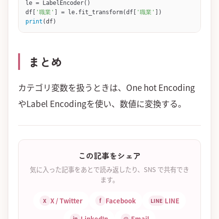
le 
=
 LabelEncoder
()
df[
'職業'
] 
=
 le.
fit_transform
(df[
'職業'
])
print
(df)
まとめ
カテゴリ変数を扱うときは、One hot Encoding
やLabel Encodingを使い、数値に変換する。
この記事をシェア
気に入った記事をあとで読み返したり、SNS で共有でき
ます。
X / Twitter
Facebook
LINE
X
f
LINE
LinkedIn
Email
in
@