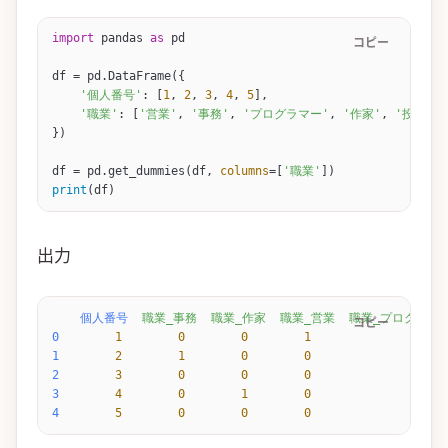
import
 pandas 
as
 pd
コピー
df 
=
 pd.
DataFrame
({
    '個人番号'
: [
1
, 
2
, 
3
, 
4
, 
5
],
    '職業'
: [
'営業'
, 
'事務'
, 
'プログラマー'
, 
'作家'
, 
'投資家'
})
df 
=
 pd.
get_dummies
(df, 
columns
=
[
'職業'
])
print
(df)
出力
    個人番号
  職業_事務
  職業_作家
  職業_営業
  職業_プログラマ
コピー
0
        1
        0
        0
        1
                 0
 
1
        2
        1
        0
        0
                 0
 
2
        3
        0
        0
        0
                 1
 
3
        4
        0
        1
        0
                 0
 
4
        5
        0
        0
        0
                 0
 