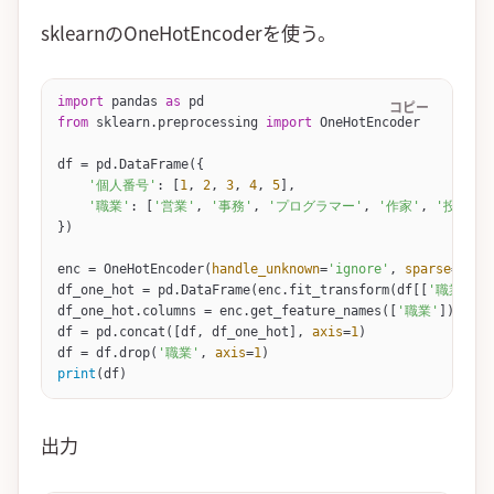
sklearnのOneHotEncoderを使う。
import
 pandas 
as
 pd
コピー
from
 sklearn.preprocessing 
import
 OneHotEncoder
df 
=
 pd.
DataFrame
({
    '個人番号'
: [
1
, 
2
, 
3
, 
4
, 
5
],
    '職業'
: [
'営業'
, 
'事務'
, 
'プログラマー'
, 
'作家'
, 
'投資家'
})
enc 
=
 OneHotEncoder
(
handle_unknown
=
'ignore'
, 
sparse
=
Fals
df_one_hot 
=
 pd.
DataFrame
(enc.
fit_transform
(df[[
'職業'
]])
df_one_hot.columns 
=
 enc.
get_feature_names
([
'職業'
])
df 
=
 pd.
concat
([df, df_one_hot], 
axis
=
1
)
df 
=
 df.
drop
(
'職業'
, 
axis
=
1
)
print
(df)
出力